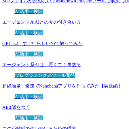
MDファイルが読めない？Markdown Previewツールで解決
AI活用・検証
エージェント系AIとの今の付き合い方
AI活用・検証
GPT-5.2、すごいらしいので触ってみた
AI活用・検証
エージェント系AIは、賢くても事故る
プログラミング／ツール開発
超絶簡単！爆速でNanobanaアプリを作ってみた【実践編】
AI活用・検証
AIは嘘をつく
AI活用・検証
この距離感で使い続けるための環境