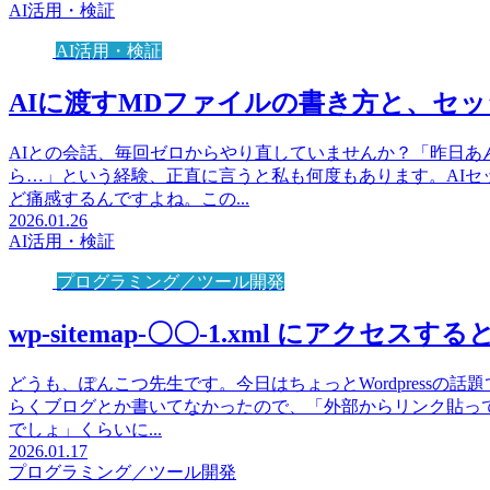
AI活用・検証
AI活用・検証
AIに渡すMDファイルの書き方と、セ
AIとの会話、毎回ゼロからやり直していませんか？「昨日あ
ら…」という経験、正直に言うと私も何度もあります。AIセ
ど痛感するんですよね。この...
2026.01.26
AI活用・検証
プログラミング／ツール開発
wp-sitemap-〇〇-1.xml にアク
どうも、ぽんこつ先生です。今日はちょっとWordpressの
らくブログとか書いてなかったので、「外部からリンク貼っ
でしょ」くらいに...
2026.01.17
プログラミング／ツール開発