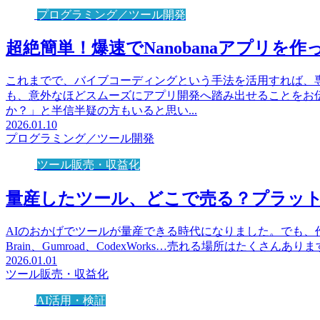
プログラミング／ツール開発
超絶簡単！爆速でNanobanaアプリを
これまでで、バイブコーディングという手法を活用すれば、
も、意外なほどスムーズにアプリ開発へ踏み出せることをお
か？」と半信半疑の方もいると思い...
2026.01.10
プログラミング／ツール開発
ツール販売・収益化
量産したツール、どこで売る？プラッ
AIのおかげでツールが量産できる時代になりました。でも、作
Brain、Gumroad、CodexWorks…売れる場所はたくさ
2026.01.01
ツール販売・収益化
AI活用・検証