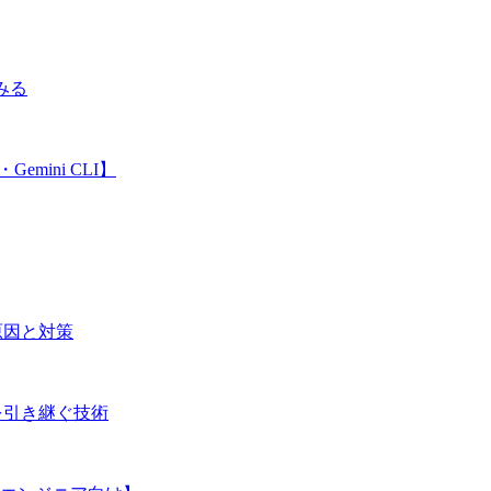
みる
emini CLI】
ぶ原因と対策
を引き継ぐ技術