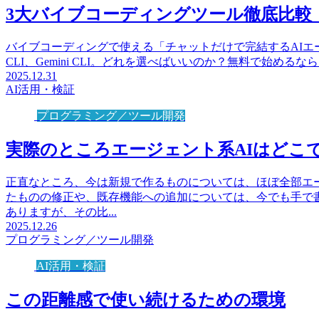
3大バイブコーディングツール徹底比較【Claud
バイブコーディングで使える「チャットだけで完結するAIエージェン
CLI、Gemini CLI。どれを選べばいいのか？無料で始める
2025.12.31
AI活用・検証
プログラミング／ツール開発
実際のところエージェント系AIはどこ
正直なところ、今は新規で作るものについては、ほぼ全部エ
たものの修正や、既存機能への追加については、今でも手で書く
ありますが、その比...
2025.12.26
プログラミング／ツール開発
AI活用・検証
この距離感で使い続けるための環境