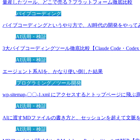
量産したツール、どこで売る？プラットフォーム徹底比較
バイブコーディング
バイブコーディングというやり方で、AI時代の開発をやって
AI活用・検証
3大バイブコーディングツール徹底比較【Claude Code・Codex・G
AI活用・検証
エージェント系AIを、かなり使い倒した結果
プログラミング／ツール開発
wp-sitemap-〇〇-1.xml にアクセスするとトップページに飛
AI活用・検証
AIに渡すMDファイルの書き方と、セッションを超えて文脈
AI活用・検証